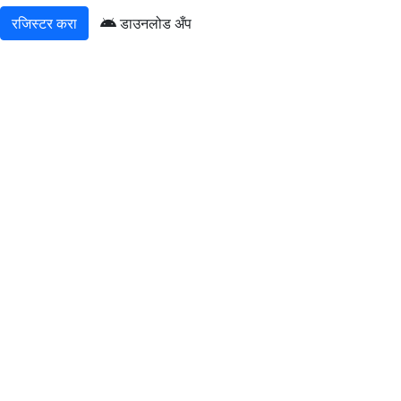
रजिस्टर करा
डाउनलोड अँप