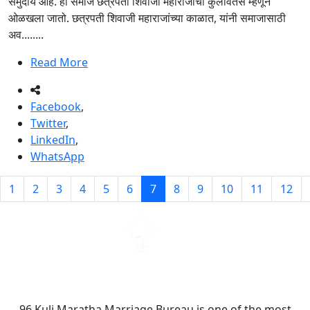
समुदाय आहे. हा समाज छत्रपती शिवाजी महाराजांचा कुलावतंस म्हणून
ओळखला जातो. छत्रपती शिवाजी महाराजांच्या काळात, यांनी समाजासाठी
अव........
Read More
Facebook
,
Twitter
,
LinkedIn
,
WhatsApp
1
2
3
4
5
6
7
8
9
10
11
12
96 Kuli Maratha Marriage Bureau is one of the most