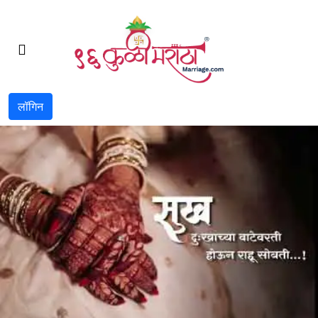
लॉगिन