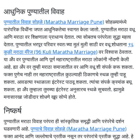
आधुनिक पुण्यातील विवाह
पुण्यातील विवाह सोहळे (Maratha Marriage Pune)
सोहळ्यामंध्ये
पारंपरिक विधींना जपत आधुनिकतेचा स्वागत केला जातो. पुण्यातील मराठा वधू
आणि मराठा वर शिक्षणाला प्राधान्य देतात. त्या सोबतच परंपरेला सुद्धा महत्व
देतात. पुण्यातील भरपूर परिवार स्वतःच्या मुलं मुली साठी वर वधू शोधताना
९६
कुळी मराठा मॅरेज (96 Kuli Maratha Marriage)
वर विश्वास ठेवतात.
या अँप वर पुण्यातील आणि पूर्ण महाराष्ट्रातील मराठा लोकांनी नोंदणी केली
आहे. ह्या अँप वर तुम्ही मराठा समाजातील वर आणि वधू शी संपर्क करू शकता.
फक्त पुणेच नाही तर महाराष्ट्रातील कुठल्याही ठिकाणचे स्थळ तुम्ही पाहू
शकता. आवडत्या स्थाळाला इंटरेस्ट पाठवू शकता. त्यांचा संपर्क क्रमांक बघू
शकता. हा अँप तुम्हाला तुमच्या इंटरेस्ट अनुसारच स्थळे सुचवतो. ह्यामुळे
मनासारखा जोडीदार शोधणे खूप सोप्पे होते.
निष्कर्ष
पुण्यातील मराठा विवाह परंपरा ही सांस्कृतिक समृद्धी आणि परंपरेचे दर्शन
घडवणारी आहे.
पुण्याचे विवाह सोहळे (Maratha Marriage Pune)
फक्त आनंद आणि जल्लोषाचे प्रतीक नसून तर परंपरांचे प्रतीक सुद्धा आहे. हे